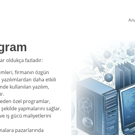
An
ogram
ar oldukça fazladır:
ümleri, firmanın özgün
l yazılımlardan daha etkili
nde kullanılan yazılım,
r.
e eden özel programlar,
ir şekilde yapmalarını sağlar.
ve iş gücü maliyetlerini
rmalara pazarlarında